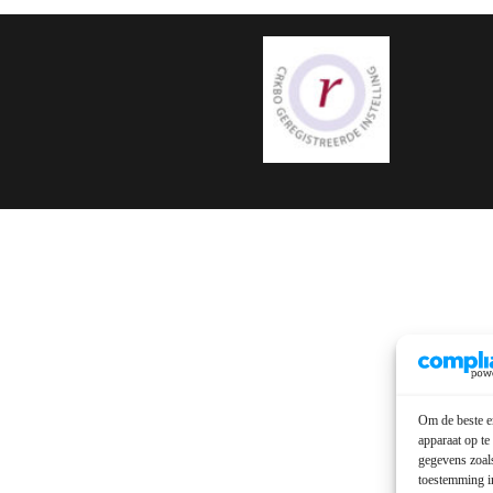
Om de beste er
apparaat op te
gegevens zoals
toestemming in