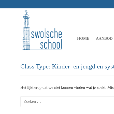
Ga
naar
de
inhoud
HOME
AANBOD
Class Type:
Kinder- en jeugd en sys
Het lijkt erop dat we niet kunnen vinden wat je zoekt. Mi
Zoeken
naar: