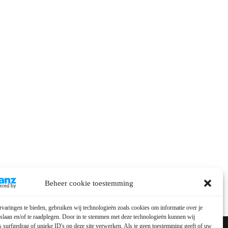
Beheer cookie toestemming
varingen te bieden, gebruiken wij technologieën zoals cookies om informatie over je
 slaan en/of te raadplegen. Door in te stemmen met deze technologieën kunnen wij
 surfgedrag of unieke ID's op deze site verwerken. Als je geen toestemming geeft of uw